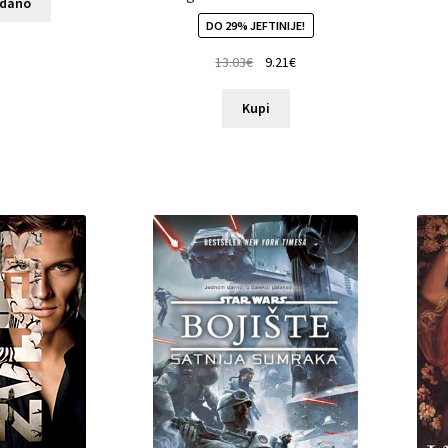
odano
DO 29% JEFTINIJE!
13.03
€
9.21
€
Kupi