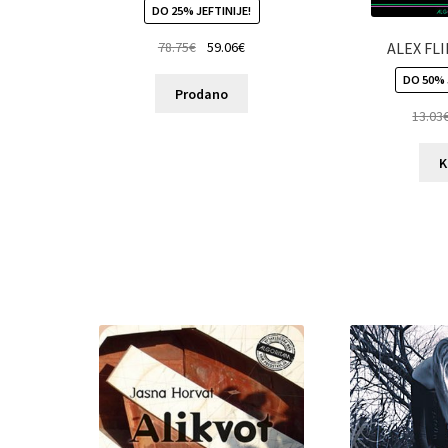
DO 25% JEFTINIJE!
78.75
€
59.06
€
ALEX FLI
DO 50% 
Prodano
13.03
K