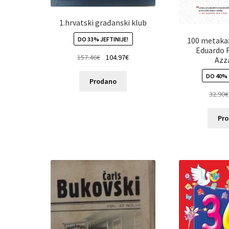
1.hrvatski građanski klub
DO 33% JEFTINIJE!
100 metaka:
Eduardo R
157.46
€
104.97
€
Azz
DO 40% 
Prodano
32.90
€
Pr