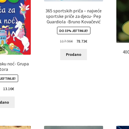
365 sportskih priča – najveće
sportske priče za djecu- Pep
Guardiola -Bruno Kovačević
DO 33% JEFTINIJE!
117.96
€
78.73
€
400
Prodano
laku noć- Grupa
tora
JEFTINIJE!
13.16
€
odano