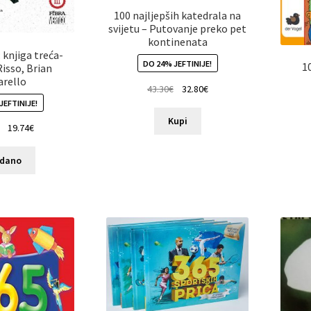
100 najljepših katedrala na
svijetu – Putovanje preko pet
kontinenata
 knjiga treća-
DO 24% JEFTINIJE!
1
isso, Brian
arello
43.30
€
32.80
€
JEFTINIJE!
Kupi
19.74
€
odano