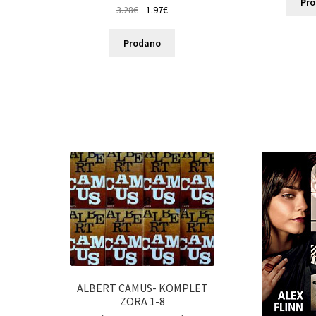
Pr
3.28
€
1.97
€
Prodano
ALBERT CAMUS- KOMPLET
ZORA 1-8