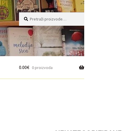
Pretraži:
Pretraži
0.00
€
0 proizvoda