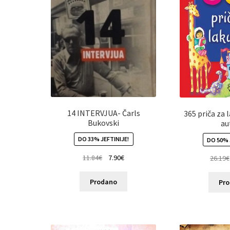
14 INTERVJUA- Čarls
365 priča za 
Bukovski
au
DO 33% JEFTINIJE!
DO 50% 
11.84
€
7.90
€
26.19
€
Prodano
Pr