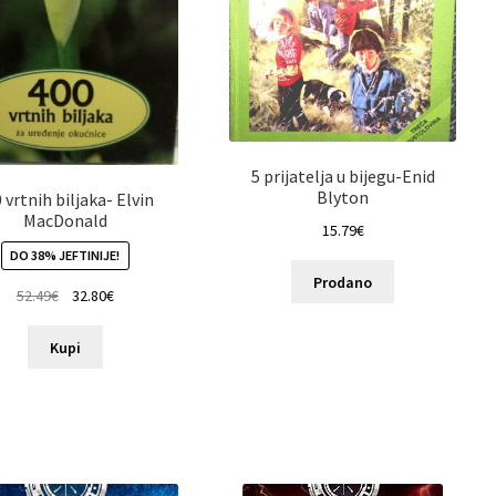
5 prijatelja u bijegu-Enid
Blyton
 vrtnih biljaka- Elvin
MacDonald
15.79
€
DO 38% JEFTINIJE!
Prodano
52.49
€
32.80
€
Kupi