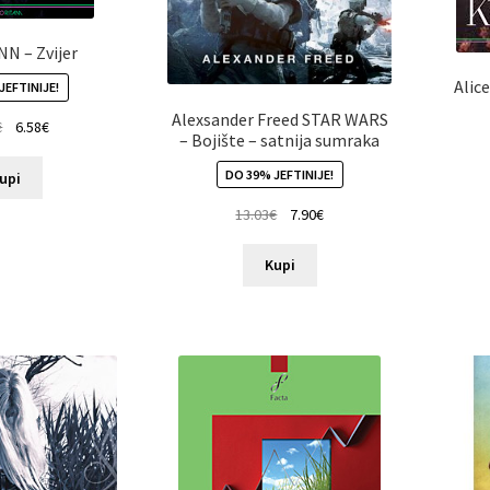
NN – Zvijer
Alice
JEFTINIJE!
Alexsander Freed STAR WARS
€
6.58
€
– Bojište – satnija sumraka
DO 39% JEFTINIJE!
upi
13.03
€
7.90
€
Kupi