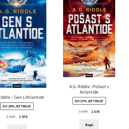
A.G. Riddle -Pošast s
Atlantide
Riddle – Gen s Atlantide
DO 33% JEFTINIJE!
DO 25% JEFTINIJE!
3.93
€
2.63
€
5.25
€
3.95
€
Kupi