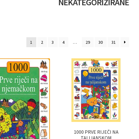
NEKATEGORIZIRANE
1
2
3
4
…
29
30
31
1000 PRVE RIJEČI NA
TALIJANSKOM