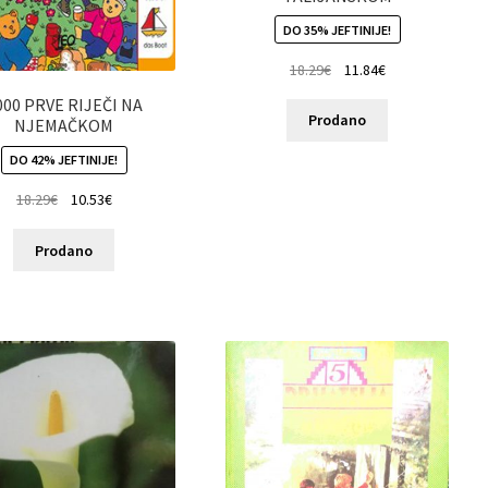
DO 35% JEFTINIJE!
18.29
€
11.84
€
000 PRVE RIJEČI NA
Prodano
NJEMAČKOM
DO 42% JEFTINIJE!
18.29
€
10.53
€
Prodano