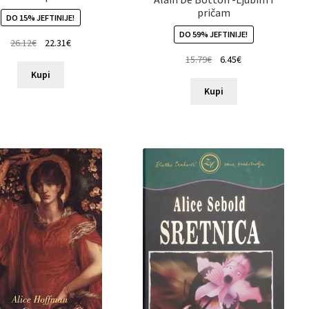
pričam
DO 15% JEFTINIJE!
DO 59% JEFTINIJE!
26.12
€
22.31
€
15.79
€
6.45
€
Kupi
Kupi