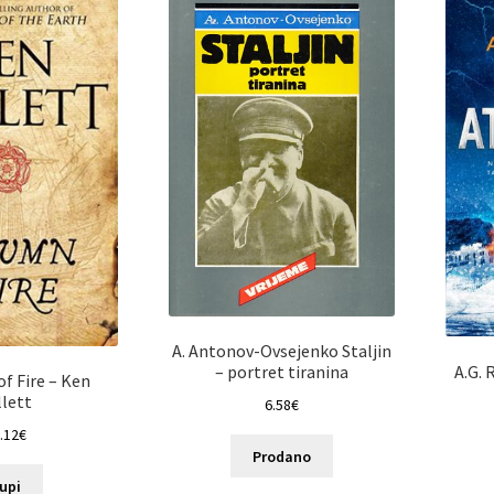
A. Antonov-Ovsejenko Staljin
A.G. 
– portret tiranina
f Fire – Ken
llett
6.58
€
.12
€
Prodano
upi