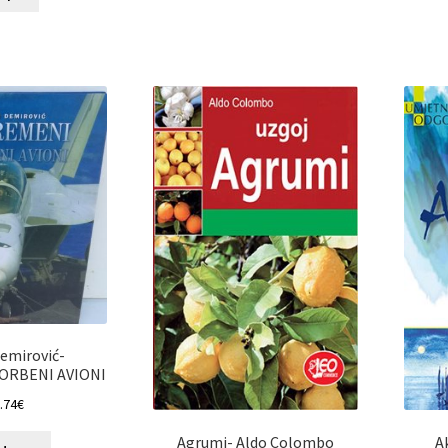
emirović-
ORBENI AVIONI
.74
€
Agrumi- Aldo Colombo
A