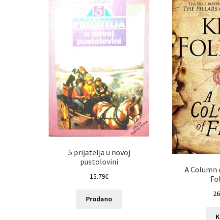
5 prijatelja u novoj
pustolovini
A Column o
15.79
€
Fo
26
Prodano
K