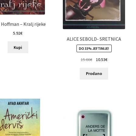
 Hoffman – Kralj rijeke
5.92
€
ALICE SEBOLD- SRETNICA
Kupi
DO 33% JEFTINIJE!
15.66
€
10.53
€
Prodano