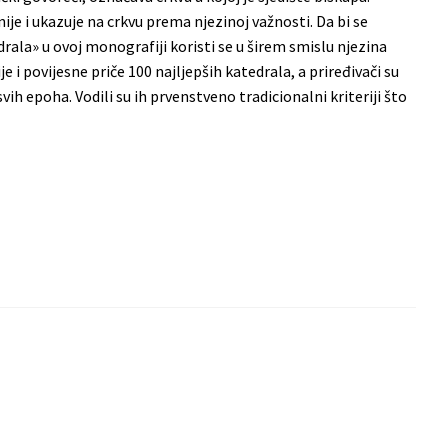
je i ukazuje na crkvu prema njezinoj važnosti. Da bi se
rala» u ovoj monografiji koristi se u širem smislu njezina
 i povijesne priče 100 najljepših katedrala, a priređivači su
 svih epoha. Vodili su ih prvenstveno tradicionalni kriteriji što