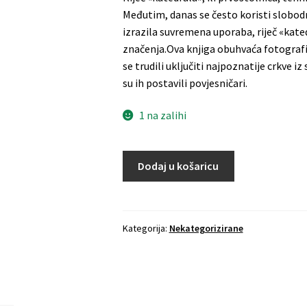
Međutim, danas se često koristi slobodni
izrazila suvremena uporaba, riječ «kated
značenja.Ova knjiga obuhvaća fotografije
se trudili uključiti najpoznatije crkve iz
su ih postavili povjesničari.
1 na zalihi
Dodaj u košaricu
Kategorija:
Nekategorizirane