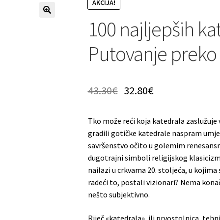
AKCIJA!
100 najljepših ka
Putovanje preko 
43.30
€
32.80
€
Tko može reći koja katedrala zaslužuje vi
gradili gotičke katedrale naspram umješ
savršenstvo očito u golemim renesansni
dugotrajni simboli religijskog klasiciz
nailazi u crkvama 20. stoljeća, u kojima
radeći to, postali vizionari? Nema kona
nešto subjektivno.
Riječ «katedrala», ili prvostolnica, tehn