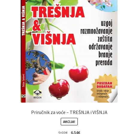
Priručnik za voće – TREŠNJA i VIŠNJA
AKCIJA!
9.03
€
6.54
€