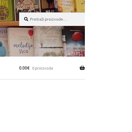
Pretraži:
Pretraži
0.00
€
0 proizvoda