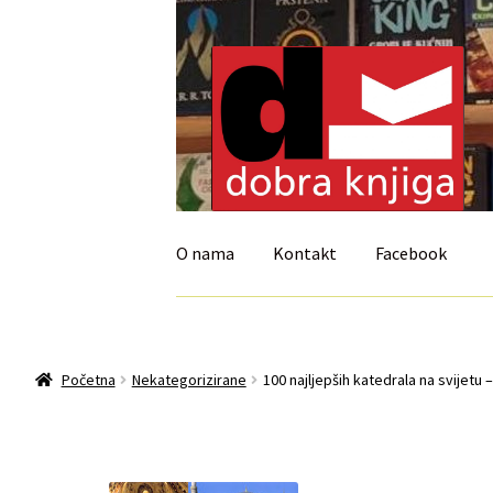
Preskoči
Skoči
na
do
navigaciju
sadržaja
O nama
Kontakt
Facebook
Početna
Isporuka i reklamacije
My account
Početna
Nekategorizirane
100 najljepših katedrala na svijetu
Uvjeti prodaje i dostava