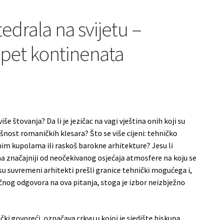
tedrala na svijetu –
pet kontinenata
še štovanja? Da li je jezičac na vagi vještina onih koji su
nost romaničkih klesara? Što se više cijeni: tehničko
m kupolama ili raskoš barokne arhitekture? Jesu li
ma značajniji od neočekivanog osjećaja atmosfere na koju se
 su suvremeni arhitekti prešli granice tehnički mogućega i,
čnog odgovora na ova pitanja, stoga je izbor neizbježno
ički govoreći, označava crkvu u kojoj je sjedište biskupa.