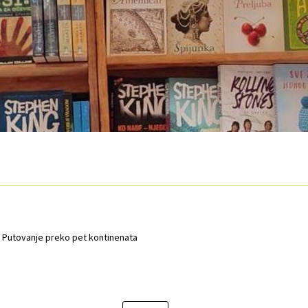
O nama
Otkup
Privatnost podataka
Terms of Use
 – Putovanje preko pet kontinenata