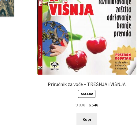
Priručnik za voće – TREŠNJA i VIŠNJA
AKCIJA!
9.03
€
6.54
€
Kupi