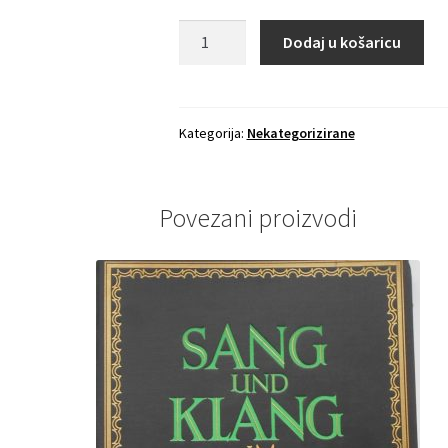
ARHITEKTURA
Dodaj u košaricu
PROTAGONISTI
-
Mies
Van
Kategorija:
Nekategorizirane
Der
Rohe
količina
Povezani proizvodi