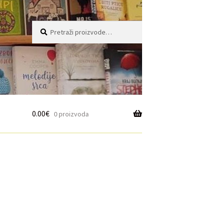
Pretraži:
Pretraži
0.00
€
0 proizvoda