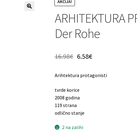
AKCIJA!
ARHITEKTURA PR
Der Rohe
16.98
€
6.58
€
Arihtektura protagonisti
tvrde korice
2008 godina
119 strana
odlično stanje
2 na zalihi