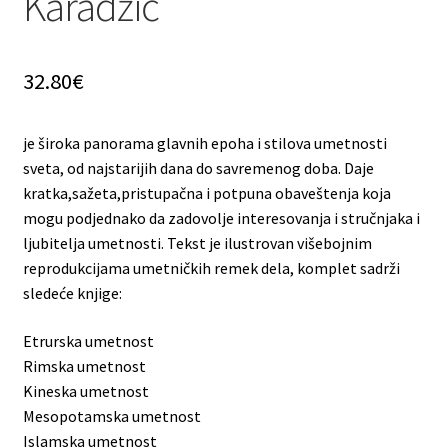
Karadžić
32.80
€
je široka panorama glavnih epoha i stilova umetnosti
sveta, od najstarijih dana do savremenog doba. Daje
kratka,sažeta,pristupačna i potpuna obaveštenja koja
mogu podjednako da zadovolje interesovanja i stručnjaka i
ljubitelja umetnosti. Tekst je ilustrovan višebojnim
reprodukcijama umetničkih remek dela, komplet sadrži
sledeće knjige:
Etrurska umetnost
Rimska umetnost
Kineska umetnost
Mesopotamska umetnost
Islamska umetnost