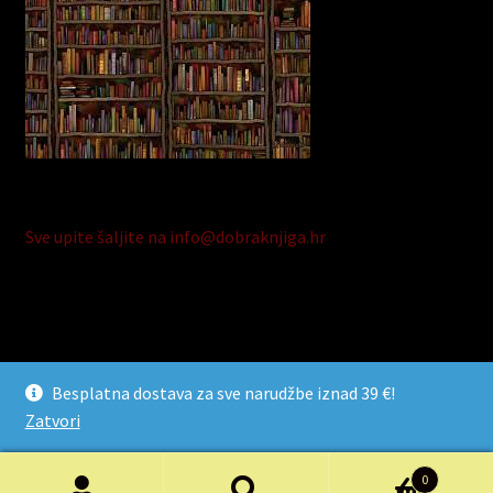
Sve upite šaljite na info@dobraknjiga.hr
© Dobra Knjiga 2026
Besplatna dostava za sve narudžbe iznad 39 €!
Razvijeno s Storefront i WooCommerce
.
Zatvori
0