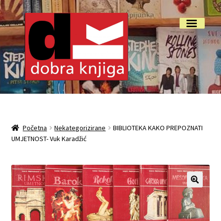
Preskoči
Skoči
Izbornik
na
do
navigaciju
sadržaja
Početna
Isporuka i reklamacije
Početna
Nekategorizirane
BIBLIOTEKA KAKO PREPOZNATI
UMJETNOST- Vuk Karadžić
My account
O nama
Otkup