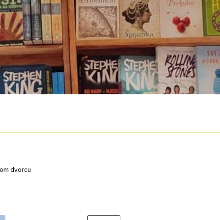
O nama
Otkup
Privatnost podataka
Terms of Use
vom dvorcu