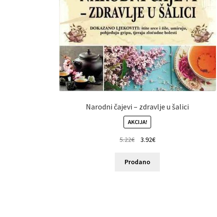
Narodni čajevi – zdravlje u šalici
AKCIJA!
5.22
€
3.92
€
Prodano