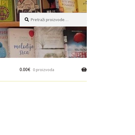
Pretraži:
Pretraži
0.00
€
0 proizvoda