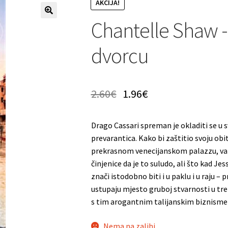
AKCIJA!
Chantelle Shaw 
dvorcu
2.60
€
1.96
€
Drago Cassari spreman je okladiti se u s
prevarantica. Kako bi zaštitio svoju obi
prekrasnom venecijanskom palazzu, vat
činjenice da je to suludo, ali što kad J
znači istodobno biti i u paklu i u raju –
ustupaju mjesto gruboj stvarnosti u tre
s tim arogantnim talijanskim biznismeno
Nema na zalihi