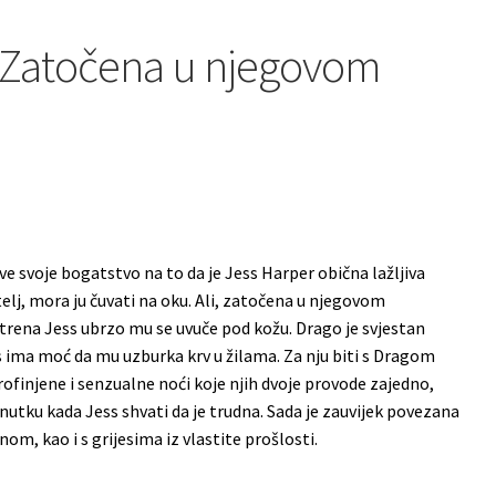
-Zatočena u njegovom
ve svoje bogatstvo na to da je Jess Harper obična lažljiva
telj, mora ju čuvati na oku. Ali, zatočena u njegovom
rena Jess ubrzo mu se uvuče pod kožu. Drago je svjestan
ess ima moć da mu uzburka krv u žilama. Za nju biti s Dragom
 profinjene i senzualne noći koje njih dvoje provode zajedno,
nutku kada Jess shvati da je trudna. Sada je zauvijek povezana
m, kao i s grijesima iz vlastite prošlosti.