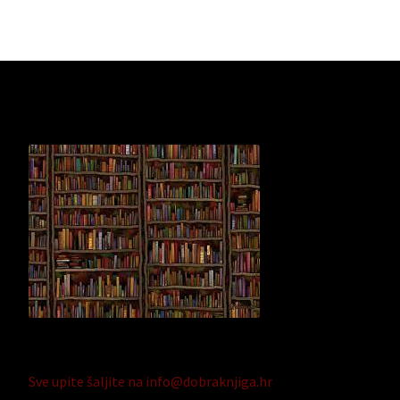
Sve upite šaljite na info@dobraknjiga.hr