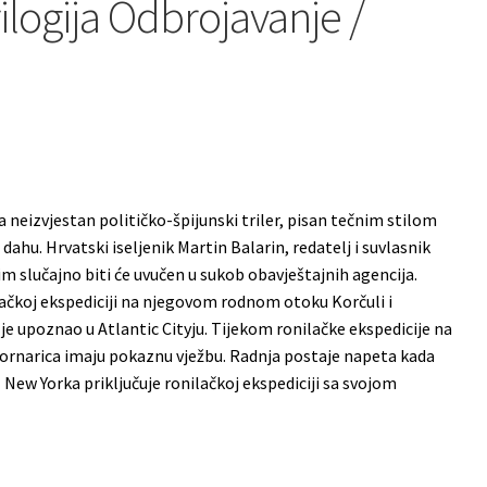
ilogija Odbrojavanje /
ja neizvjestan političko-špijunski triler, pisan tečnim stilom
dahu. Hrvatski iseljenik Martin Balarin, redatelj i suvlasnik
m slučajno biti će uvučen u sukob obavještajnih agencija.
lačkoj ekspediciji na njegovom rodnom otoku Korčuli i
je upoznao u Atlantic Cityju. Tijekom ronilačke ekspedicije na
ornarica imaju pokaznu vježbu. Radnja postaje napeta kada
New Yorka priključuje ronilačkoj ekspediciji sa svojom