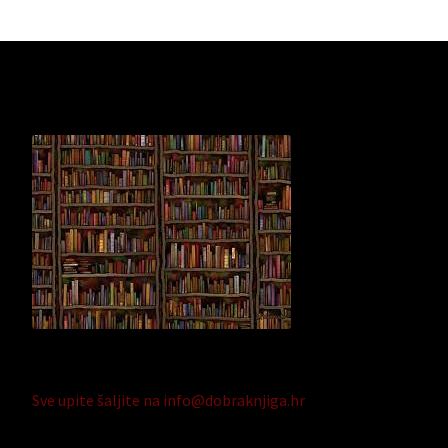
Sve upite šaljite na info@dobraknjiga.hr