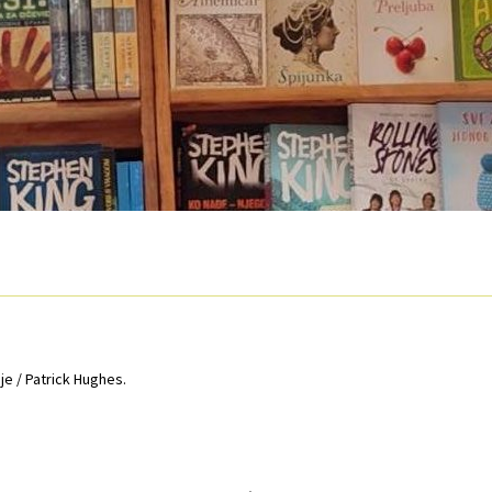
O nama
Otkup
Privatnost podataka
Terms of Use
je / Patrick Hughes.