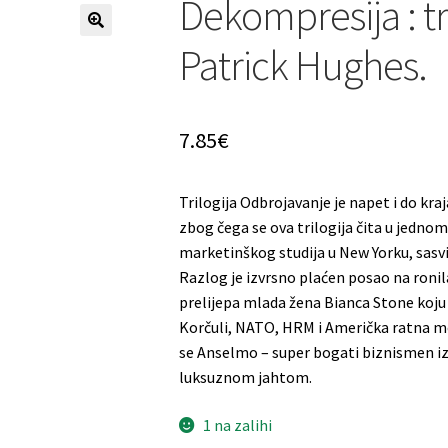
Dekompresija : tr
Patrick Hughes.
7.85
€
Trilogija Odbrojavanje je napet i do kra
zbog čega se ova trilogija čita u jednom 
marketinškog studija u New Yorku, sasvi
Razlog je izvrsno plaćen posao na roni
prelijepa mlada žena Bianca Stone koju 
Korčuli, NATO, HRM i Američka ratna m
se Anselmo – super bogati biznismen iz 
luksuznom jahtom.
1 na zalihi