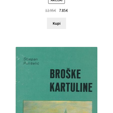
AKCIJA!
12.95
€
7.85
€
Kupi