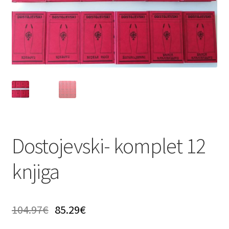
Privatnost podataka
Terms of Use
Uvjeti prodaje i dostava
Dostojevski- komplet 12
knjiga
104.97
€
85.29
€