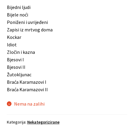
Bijedni ljudi
Bijele noći
Poniženi i uvrijeđeni
Zapisi iz mrtvog doma
Kockar
Idiot
Zločin i kazna
Bjesovi I
Bjesovi II
Žutokljunac
Braća Karamazovi I
Braća Karamazovi II
Nema na zalihi
Kategorija:
Nekategorizirane