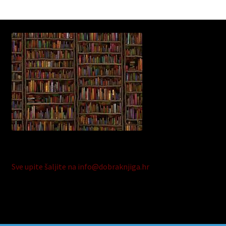
Sve upite šaljite na info@dobraknjiga.hr