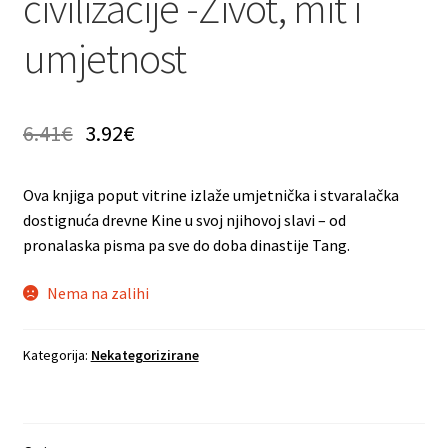
civilizacije -Život, mit i
umjetnost
6.41
€
3.92
€
Ova knjiga poput vitrine izlaže umjetnička i stvaralačka
dostignuća drevne Kine u svoj njihovoj slavi – od
pronalaska pisma pa sve do doba dinastije Tang.
Nema na zalihi
Kategorija:
Nekategorizirane