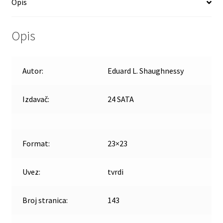
Opis
Opis
Autor:
Eduard L. Shaughnessy
Izdavač:
24 SATA
Format:
23×23
Uvez:
tvrdi
Broj stranica:
143