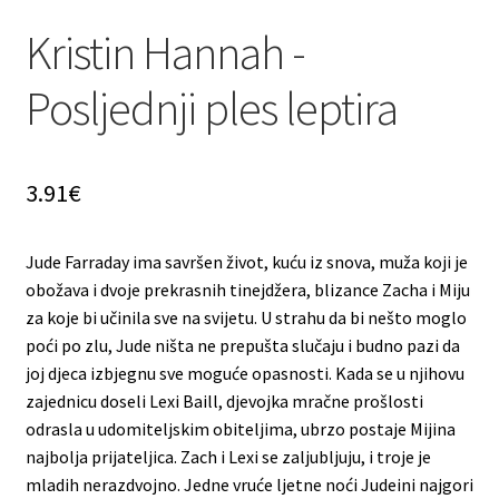
Kristin Hannah -
Posljednji ples leptira
3.91
€
Jude Farraday ima savršen život, kuću iz snova, muža koji je
obožava i dvoje prekrasnih tinejdžera, blizance Zacha i Miju
za koje bi učinila sve na svijetu. U strahu da bi nešto moglo
poći po zlu, Jude ništa ne prepušta slučaju i budno pazi da
joj djeca izbjegnu sve moguće opasnosti. Kada se u njihovu
zajednicu doseli Lexi Baill, djevojka mračne prošlosti
odrasla u udomiteljskim obiteljima, ubrzo postaje Mijina
najbolja prijateljica. Zach i Lexi se zaljubljuju, i troje je
mladih nerazdvojno. Jedne vruće ljetne noći Judeini najgori