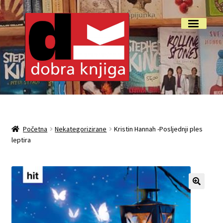
Preskoči
Skoči
Izbornik
na
do
navigaciju
sadržaja
Početna
Isporuka i reklamacije
Početna
Nekategorizirane
Kristin Hannah -Posljednji ples
leptira
My account
O nama
Otkup