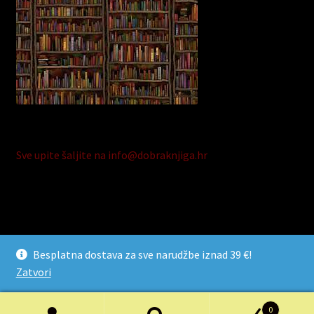
Sve upite šaljite na info@dobraknjiga.hr
© Dobra Knjiga 2026
Besplatna dostava za sve narudžbe iznad 39 €!
Razvijeno s Storefront i WooCommerce
.
Zatvori
0