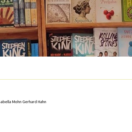
O nama
Otkup
Privatnost podataka
Terms of Use
a Isabella Mohn Gerhard Hahn