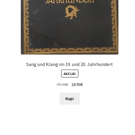
Sang und Klang im 19. und 20. Jahrhundert
AKCIJA!
39.36
€
24.93
€
Kupi