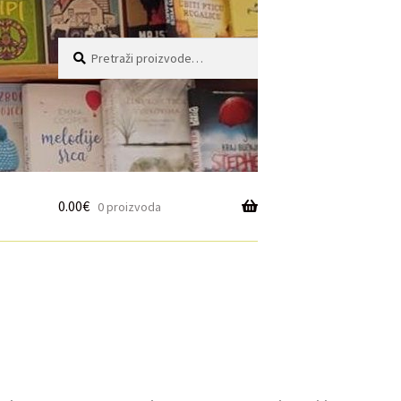
Pretraži:
Pretraži
0.00
€
0 proizvoda