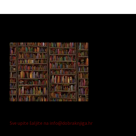
Sve upite šaljite na info@dobraknjiga.hr