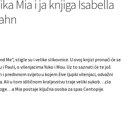
ika Mia i ja knjiga Isabella
ahn
 Me”, stigle su i velike slikovnice. U ovoj knjizi pronaći će se
u i Pauli, o vilenjacima Yuko i Mou. Uz to saznati će te još
 predivnom svijetu u kojem žive ljupki vilenjaci, odvažni
va. Ali u tom idiličnom kraljevstvu traje veliki sukob…zla
oroge…a Mia postaje ključna osoba za spas Centopije.