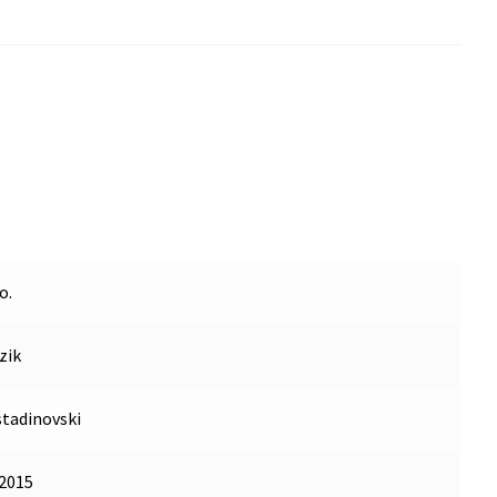
o.
zik
tadinovski
2015