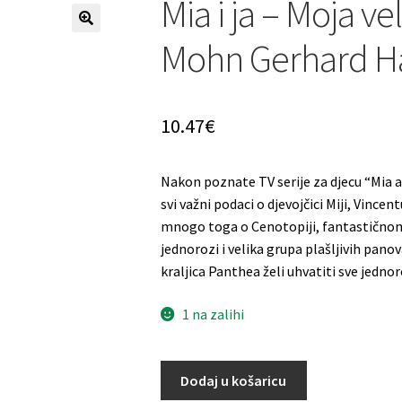
Mia i ja – Moja vel
Mohn Gerhard H
10.47
€
Nakon poznate TV serije za djecu “Mia and
svi važni podaci o djevojčici Miji, Vincent
mnogo toga o Cenotopiji, fantastičnom i
jednorozi i velika grupa plašljivih pano
kraljica Panthea želi uhvatiti sve jedn
1 na zalihi
Dodaj u košaricu