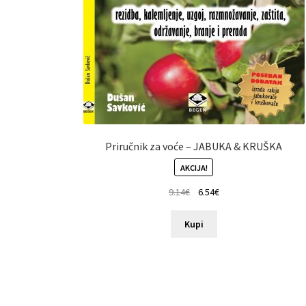
Priručnik za voće – JABUKA & KRUŠKA
AKCIJA!
9.14
€
6.54
€
Kupi