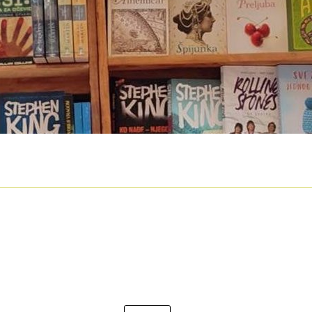
O nama
Otkup
Privatnost podataka
Terms of Use
e