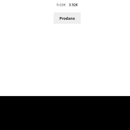
5.22
€
3.92
€
Prodano