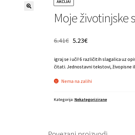
AKCIJA!
Moje životinjske s
6.41
€
5.23
€
igraj se i uči! 6 različitih slagalica uz o
čitati. Jednostavni tekstovi, živopisne ilu
Nema na zalihi
Kategorija:
Nekategorizirane
Povezani proizvodi