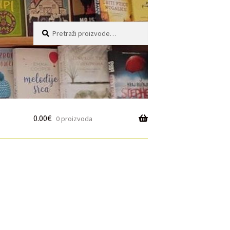
Pretraži:
Pretraži
0.00
€
0 proizvoda