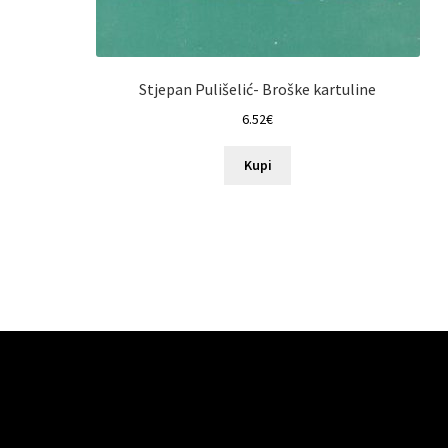
Stjepan Pulišelić- Broške kartuline
6.52
€
Kupi