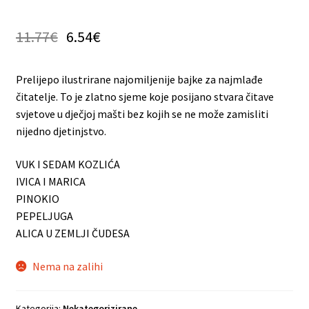
11.77
€
6.54
€
Prelijepo ilustrirane najomiljenije bajke za najmlađe
čitatelje. To je zlatno sjeme koje posijano stvara čitave
svjetove u dječjoj mašti bez kojih se ne može zamisliti
nijedno djetinjstvo.
VUK I SEDAM KOZLIĆA
IVICA I MARICA
PINOKIO
PEPELJUGA
ALICA U ZEMLJI ČUDESA
Nema na zalihi
Kategorija:
Nekategorizirane