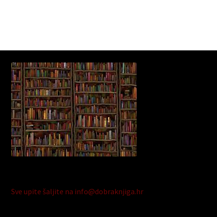
Sve upite šaljite na info@dobraknjiga.hr