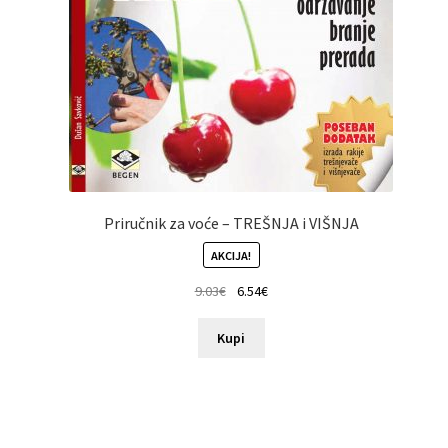
Priručnik za voće – TREŠNJA i VIŠNJA
AKCIJA!
9.03
€
6.54
€
Kupi