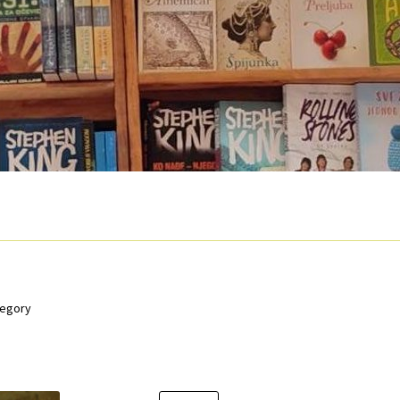
O nama
Otkup
Privatnost podataka
Terms of Use
regory