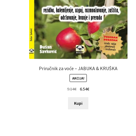
Priručnik za voće – JABUKA & KRUŠKA
AKCIJA!
9.14
€
6.54
€
Kupi