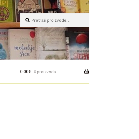
Pretraži:
Pretraži
0.00
€
0 proizvoda