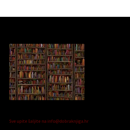
Sve upite šaljite na info@dobraknjiga.hr