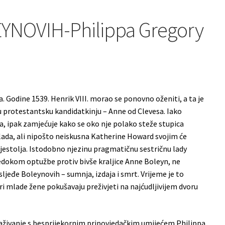
YNOVIH-Philippa Gregory
. Godine 1539. Henrik VIII. morao se ponovno oženiti, a ta je
protestantsku kandidatkinju – Anne od Clevesa. Iako
 ipak zamjećuje kako se oko nje polako steže stupica
ada, ali nipošto neiskusna Katherine Howard svojim će
ijestolja. Istodobno njezinu pragmatičnu sestričnu lady
jedokom optužbe protiv bivše kraljice Anne Boleyn, ne
sljeđe Boleynovih – sumnja, izdaja i smrt. Vrijeme je to
ri mlade žene pokušavaju preživjeti na najćudljivijem dvoru
raživanje s besprijekornim pripovjedačkim umijećem Philippa