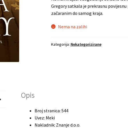
Gregory satkala je prekrasnu povijesnu p
začaranim do samog kraja.
Nema na zalihi
Kategorija:
Nekategorizirane
Opis
Broj stranica:
544
Uvez:
Meki
Nakladnik:
Znanje d.o.o.