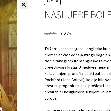
AKCIJA!
NASLIJEĐE BOLE
5.22
€
3.27
€
Tri žene, jedna nagrada – engleska kruna
bremenita čast dopala strogo odgojenu 
fascinirana glamurom engleskoga dvora,
prevrtljivoga kralja. U međuvremenu ml
koketiranjem pronaći vlastiti put do pr
Rochford (Jane Boleyn), koja je bila sv
prestaju progoniti duhovi prošlosti i na
previranja i nesigurnosti u kojemu ove t
Europe.
Kombinirajući višegodišnje stručno ist