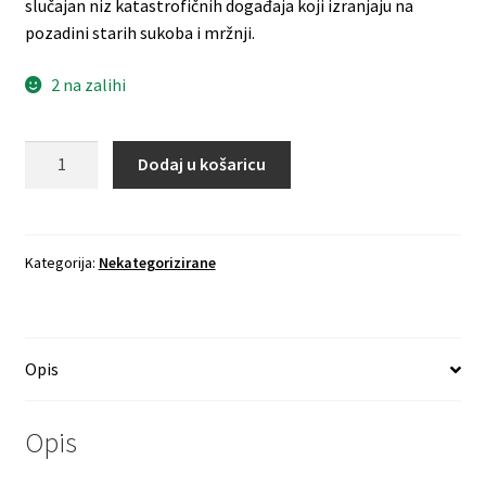
slučajan niz katastrofičnih događaja koji izranjaju na
pozadini starih sukoba i mržnji.
2 na zalihi
Nasljeđe
Dodaj u košaricu
Gubitka-
Kiran
Desai
količina
Kategorija:
Nekategorizirane
Opis
Opis