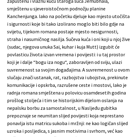
zapuštenu i vlažnu kuću staroga suca Jemubhaia,
smještenu u sjeveroistočnom podnožju planine
Kanchenjunga. lako na početku djeluje kao mjesto utočišta
i sigurnosti koje bi tako izolirano moglo biti bilo gdje na
svijetu, tijekom romana postaje mjesto nesigurnosti,
straha i nasumičnog nasilja. Sučeva kuća i oni koji u njoj žive
(sudac, njegova unuka Sai, kuhar i kuja Mutt) izgubit će
povlasticu života izvan vremena i povijesti: i u taj prostor
koji je i dalje “bogu iza nogu“, zaboravljen od sviju, ulazi
suvremenost sa svojim događajima. A suvremenost u ovom
slučaju znači ustanak, rat, razbojstva i ubojstva, prekinute
komunikacije i opskrba, razrušene ceste i mostovi, lako je
radnja romana smještena u polovicu osamdesetih godina
prošlog stoljeća i tim se historijskim dijelom oslanja na
nepalsku borbu za samostalnost, u Nasljeđu gubitka
prepoznaje se neumitan slijed povijesti koja neprestano
ponavlja istu matricu sukoba i mržnji: ne kao logičan slijed
uzroka i posljedica, s jasnim motivima i svrhom, već kao