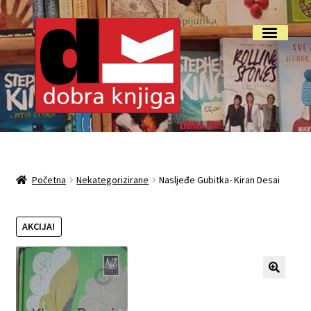
Preskoči
Skoči
Izbornik
na
do
navigaciju
sadržaja
Početna
Isporuka i reklamacije
Početna
Nekategorizirane
Nasljeđe Gubitka- Kiran Desai
My account
AKCIJA!
O nama
Otkup