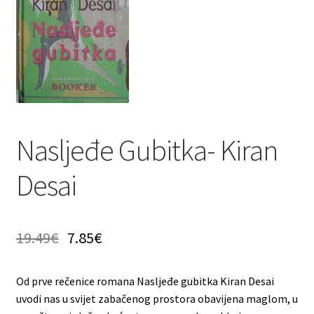
Privatnost podataka
Terms of Use
Uvjeti prodaje i dostava
Nasljeđe Gubitka- Kiran
Desai
19.49
€
7.85
€
Od prve rečenice romana Nasljeđe gubitka Kiran Desai
uvodi nas u svijet zabačenog prostora obavijena maglom, u