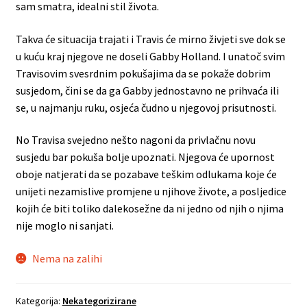
sam smatra, idealni stil života.
Takva će situacija trajati i Travis će mirno živjeti sve dok se
u kuću kraj njegove ne doseli Gabby Holland. I unatoč svim
Travisovim svesrdnim pokušajima da se pokaže dobrim
susjedom, čini se da ga Gabby jednostavno ne prihvaća ili
se, u najmanju ruku, osjeća čudno u njegovoj prisutnosti.
No Travisa svejedno nešto nagoni da privlačnu novu
susjedu bar pokuša bolje upoznati. Njegova će upornost
oboje natjerati da se pozabave teškim odlukama koje će
unijeti nezamislive promjene u njihove živote, a posljedice
kojih će biti toliko dalekosežne da ni jedno od njih o njima
nije moglo ni sanjati.
Nema na zalihi
Kategorija:
Nekategorizirane