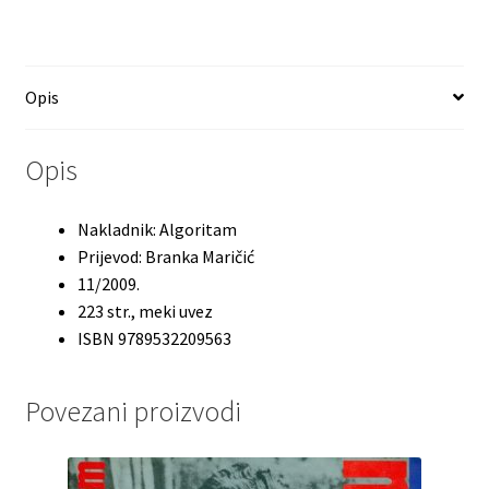
Opis
Opis
Nakladnik: Algoritam
Prijevod: Branka Maričić
11/2009.
223 str., meki uvez
ISBN 9789532209563
Povezani proizvodi