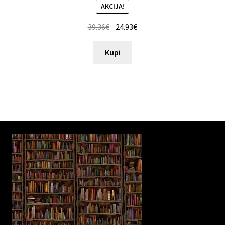
AKCIJA!
39.36
€
24.93
€
Kupi