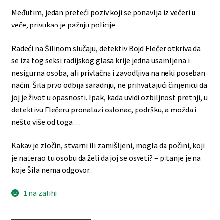
Međutim, jedan preteći poziv koji se ponavlja iz večeri u
veče, privukao je pažnju policije.
Radeći na Šilinom slučaju, detektiv Bojd Flečer otkriva da
se iza tog seksi radijskog glasa krije jedna usamljena i
nesigurna osoba, ali privlačna i zavodljiva na neki poseban
način. Šila prvo odbija saradnju, ne prihvatajući činjenicu da
joj je život u opasnosti. Ipak, kada uvidi ozbiljnost pretnji, u
detektivu Flečeru pronalazi oslonac, podršku, a možda i
nešto više od toga…
Kakav je zločin, stvarni ili zamišljeni, mogla da počini, koji
je naterao tu osobu da želi da joj se osveti? – pitanje je na
koje Šila nema odgovor.
1 na zalihi