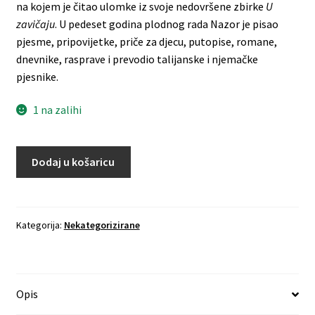
na kojem je čitao ulomke iz svoje nedovršene zbirke
U
zavičaju
. U pedeset godina plodnog rada Nazor je pisao
pjesme, pripovijetke, priče za djecu, putopise, romane,
dnevnike, rasprave i prevodio talijanske i njemačke
pjesnike.
1 na zalihi
Dodaj u košaricu
Kategorija:
Nekategorizirane
Opis