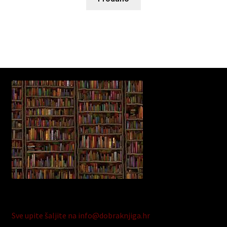
Sve upite šaljite na info@dobraknjiga.hr