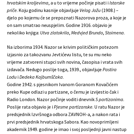
hrvatskim kraljevima
, a u to vrijeme počinje pisati i
Istarske
priče
. Koju godinu kasnije objavljuje
Velog Jožu
(1908.) –
djelo po kojemu će se prepoznati Nazorova proza, a koje je
on sam smatrao neuspjelim. Godine 1916. objavio je
nekoliko knjiga:
Utva zlatokrila
,
Medvjed Brundo
,
Stoimena
.
Na izborima 1934. Nazor se krivim političkim potezom
izjasnio za takozvanu Jevtićevu listu, te su mu neko
vrijeme zatvoreni stupci svih novina, časopisa i vrata svih
izdavača. Nedugo poslije toga, 1939., objavljuje
Pastira
Lodu
i
Dedeka Kajbumščaka
.
Godine 1942. s pjesnikom Ivanom Goranom Kovačićem
preko Kupe odlazi u partizane, o čemu je izvijestio čak i
Radio London. Nazor počinje voditi dnevnik
S partizanima
.
Poslije rata objavio je i
Pjesme partizanske
. U ratu Nazor je
predsjednik Izvršnoga odbora ZAVNOH-a, a nakon rata i
prvi predsjednik hrvatskoga Sabora. Kao novoprimljeni
akademik 1949. godine je imao i svoj posljednji javni nastup