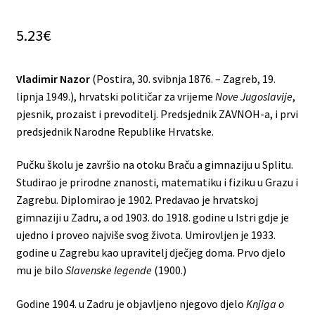
5.23
€
Vladimir Nazor
(Postira, 30. svibnja 1876. – Zagreb, 19.
lipnja 1949.), hrvatski političar za vrijeme
Nove Jugoslavije
,
pjesnik, prozaist i prevoditelj. Predsjednik ZAVNOH-a, i prvi
predsjednik Narodne Republike Hrvatske.
Pučku školu je završio na otoku Braču a gimnaziju u Splitu.
Studirao je prirodne znanosti, matematiku i fiziku u Grazu i
Zagrebu. Diplomirao je 1902. Predavao je hrvatskoj
gimnaziji u Zadru, a od 1903. do 1918. godine u Istri gdje je
ujedno i proveo najviše svog života. Umirovljen je 1933.
godine u Zagrebu kao upravitelj dječjeg doma. Prvo djelo
mu je bilo
Slavenske legende
(1900.)
Godine 1904. u Zadru je objavljeno njegovo djelo
Knjiga o