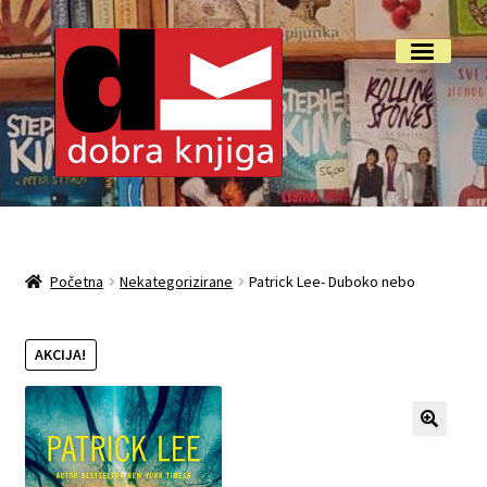
Preskoči
Skoči
Izbornik
na
do
navigaciju
sadržaja
Početna
Isporuka i reklamacije
Početna
Nekategorizirane
Patrick Lee- Duboko nebo
My account
AKCIJA!
O nama
Otkup