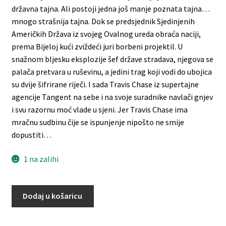
državna tajna. Ali postoji jedna još manje poznata tajna…
mnogo strašnija tajna. Dok se predsjednik Sjedinjenih
Američkih Država iz svojeg Ovalnog ureda obraća naciji,
prema Bijeloj kući zviždeći juri borbeni projektil. U
snažnom bljesku eksplozije šef države stradava, njegova se
palača pretvara u ruševinu, a jedini trag koji vodi do ubojica
su dvije šifrirane riječi. I sada Travis Chase iz supertajne
agencije Tangent na sebe i na svoje suradnike navlači gnjev
i svu razornu moć vlade u sjeni. Jer Travis Chase ima
mračnu sudbinu čije se ispunjenje nipošto ne smije
dopustiti…
1 na zalihi
Dodaj u košaricu