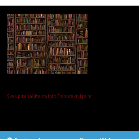
Sve upite šaljite na info@dobraknjiga.hr
© Dobra Knjiga 2026