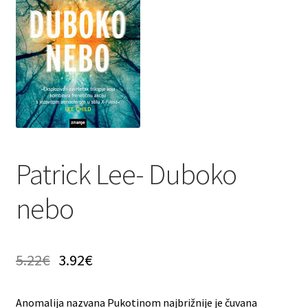
Privatnost podataka
Terms of Use
Uvjeti prodaje i dostava
Patrick Lee- Duboko
nebo
5.22
€
3.92
€
Anomalija nazvana Pukotinom najbrižnije je čuvana