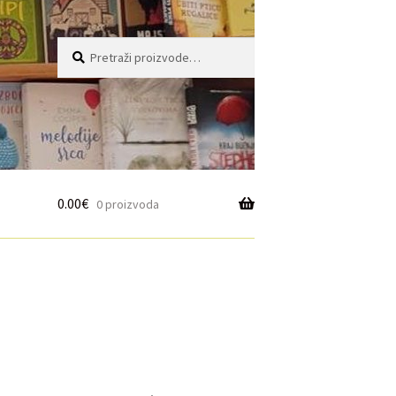
Pretraži:
Pretraži
0.00
€
0 proizvoda