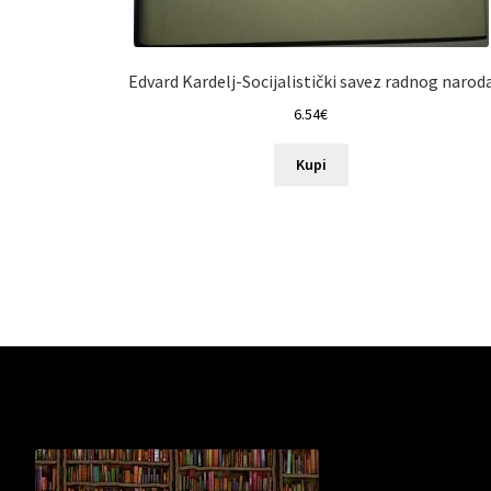
Edvard Kardelj-Socijalistički savez radnog narod
6.54
€
Kupi