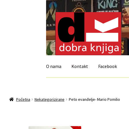
Preskoči
Skoči
na
do
navigaciju
sadržaja
O nama
Kontakt
Facebook
Početna
Isporuka i reklamacije
My account
Početna
Nekategorizirane
Peto evanđelje- Mario Pomilio
Uvjeti prodaje i dostava