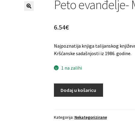
Peto evanđelje- 
6.54
€
Najpoznatija knjiga talijanskog književ
Kršćanske sadašnjosti iz 1986. godine.
1 na zalihi
Dodaj u košaricu
Kategorija:
Nekategorizirane