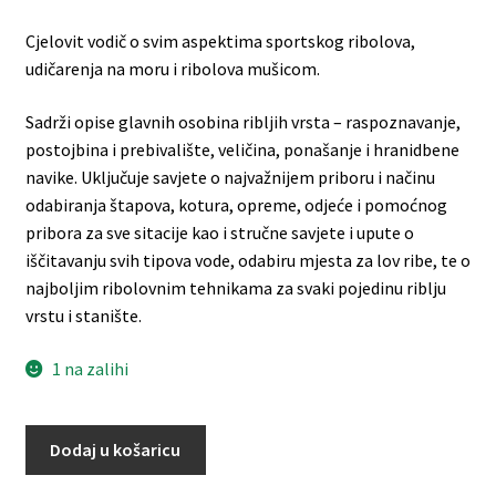
Cjelovit vodič o svim aspektima sportskog ribolova,
udičarenja na moru i ribolova mušicom.
Sadrži opise glavnih osobina ribljih vrsta – raspoznavanje,
postojbina i prebivalište, veličina, ponašanje i hranidbene
navike. Uključuje savjete o najvažnijem priboru i načinu
odabiranja štapova, kotura, opreme, odjeće i pomoćnog
pribora za sve sitacije kao i stručne savjete i upute o
iščitavanju svih tipova vode, odabiru mjesta za lov ribe, te o
najboljim ribolovnim tehnikama za svaki pojedinu riblju
vrstu i stanište.
1 na zalihi
Dodaj u košaricu