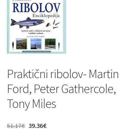
Privatnost podataka
Terms of Use
Uvjeti prodaje i dostava
Praktični ribolov- Martin
Ford, Peter Gathercole,
Tony Miles
51.17
€
39.36
€