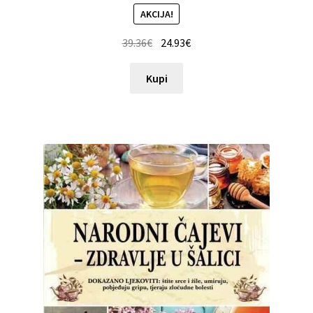
AKCIJA!
39.36
€
24.93
€
Kupi