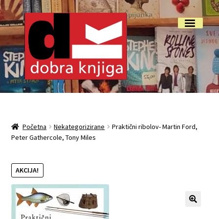
Preskoči
Skoči
Izbornik
na
do
navigaciju
sadržaja
Početna
Isporuka i reklamacije
Početna
Nekategorizirane
Praktični ribolov- Martin Ford,
Peter Gathercole, Tony Miles
My account
O nama
AKCIJA!
Otkup