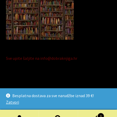
Sve upite šaljite na info@dobraknjiga.hr
© Dobra Knjiga 2026
Besplatna dostava za sve narudžbe iznad 39 €!
Razvijeno s Storefront i WooCommerce
.
Zatvori
0