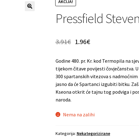
AKCIJA!
Pressfield Steven
3.91
€
1.96
€
Godine 480. pr. Kr. kod Termopila na sje
tijekom čitave povijesti čovječanstva.
300 spartanskih vitezova s nadmoćnim 
jasno da će Spartanci izgubiti bitku. Za
Kseona otkrit će tajnu tog podviga i p
naroda.
Nema na zalihi
Kategorija:
Nekategorizirane