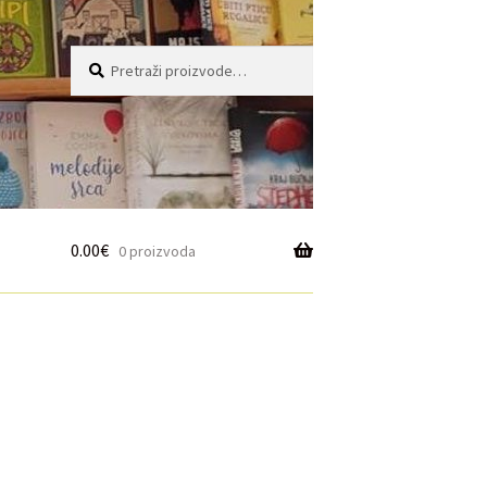
Pretraži:
Pretraži
0.00
€
0 proizvoda