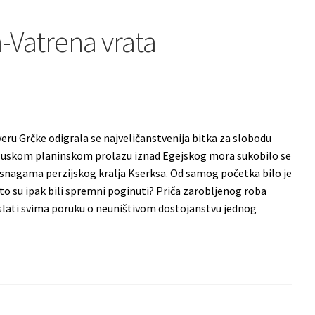
-Vatrena vrata
veru Grčke odigrala se najveličanstvenija bitka za slobodu
 U uskom planinskom prolazu iznad Egejskog mora sukobilo se
snagama perzijskog kralja Kserksa. Od samog početka bilo je
što su ipak bili spremni poginuti? Priča zarobljenog roba
oslati svima poruku o neuništivom dostojanstvu jednog