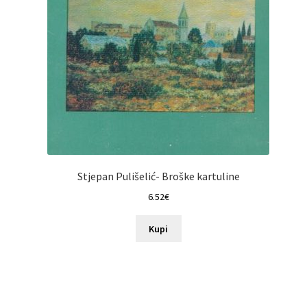
Stjepan Pulišelić- Broške kartuline
6.52
€
Kupi