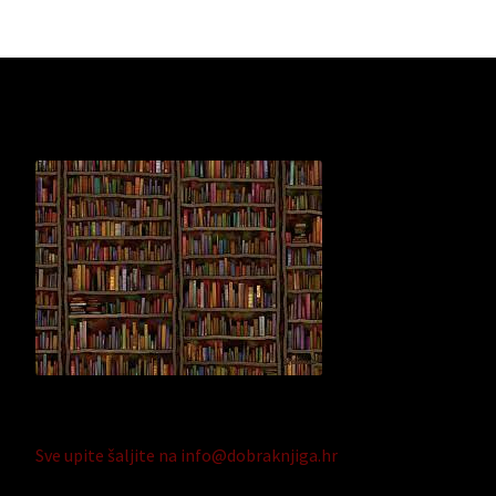
Sve upite šaljite na info@dobraknjiga.hr