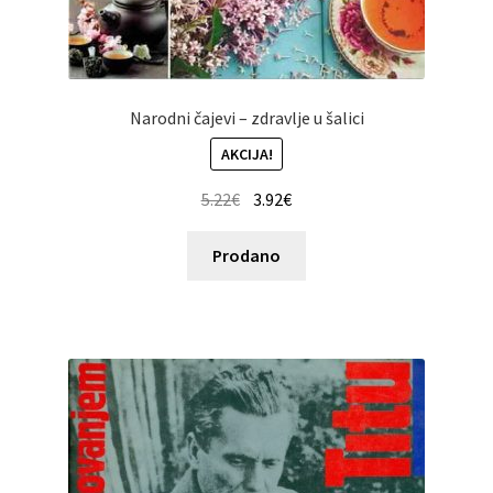
Narodni čajevi – zdravlje u šalici
AKCIJA!
5.22
€
3.92
€
Prodano