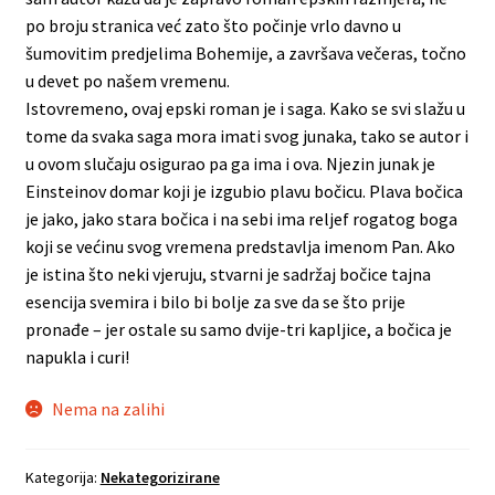
po broju stranica već zato što počinje vrlo davno u
šumovitim predjelima Bohemije, a završava večeras, točno
u devet po našem vremenu.
Istovremeno, ovaj epski roman je i saga. Kako se svi slažu u
tome da svaka saga mora imati svog junaka, tako se autor i
u ovom slučaju osigurao pa ga ima i ova. Njezin junak je
Einsteinov domar koji je izgubio plavu bočicu. Plava bočica
je jako, jako stara bočica i na sebi ima reljef rogatog boga
koji se većinu svog vremena predstavlja imenom Pan. Ako
je istina što neki vjeruju, stvarni je sadržaj bočice tajna
esencija svemira i bilo bi bolje za sve da se što prije
pronađe – jer ostale su samo dvije-tri kapljice, a bočica je
napukla i curi!
Nema na zalihi
Kategorija:
Nekategorizirane