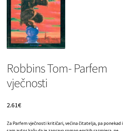
Privatnost podataka
Terms of Use
Uvjeti prodaje i dostava
Robbins Tom- Parfem
vječnosti
2.61
€
Za Parfem vječnosti kritičari, većina čitatelja, pa ponekad i
sam autor kažu da je zapravo roman epskih razmjera, ne