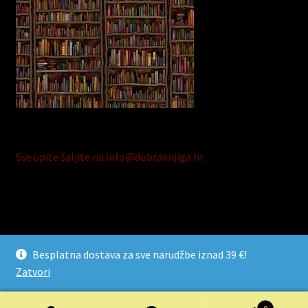
Sve upite šaljite na info@dobraknjiga.hr
© Dobra Knjiga 2026
Besplatna dostava za sve narudžbe iznad 39 €!
Razvijeno s Storefront i WooCommerce
.
Zatvori