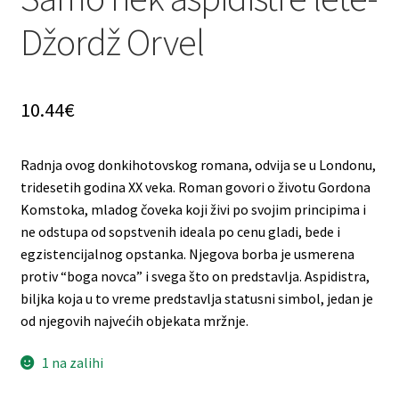
Džordž Orvel
10.44
€
Radnja ovog donkihotovskog romana, odvija se u Londonu,
tridesetih godina XX veka. Roman govori o životu Gordona
Komstoka, mladog čoveka koji živi po svojim principima i
ne odstupa od sopstvenih ideala po cenu gladi, bede i
egzistencijalnog opstanka. Njegova borba je usmerena
protiv “boga novca” i svega što on predstavlja. Aspidistra,
biljka koja u to vreme predstavlja statusni simbol, jedan je
od njegovih najvećih objekata mržnje.
1 na zalihi