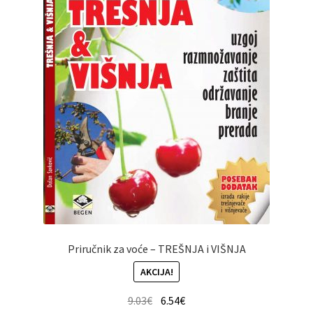
Priručnik za voće – TREŠNJA i VIŠNJA
AKCIJA!
9.03
€
6.54
€