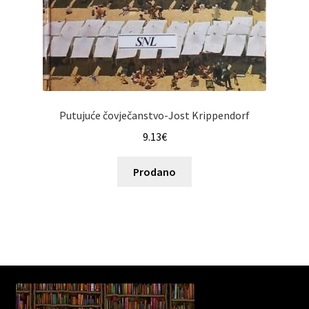
Putujuće čovječanstvo-Jost Krippendorf
9.13
€
Prodano