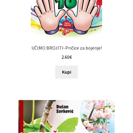
UČIMO BROJITI-Pričice za bojenje!
2.60
€
Kupi