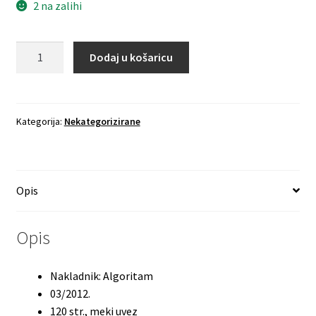
2 na zalihi
SANJA
Dodaj u košaricu
SAGASTA
Spirale
-
Pregršt
Kategorija:
Nekategorizirane
laži
količina
Opis
Opis
Nakladnik: Algoritam
03/2012.
120 str., meki uvez