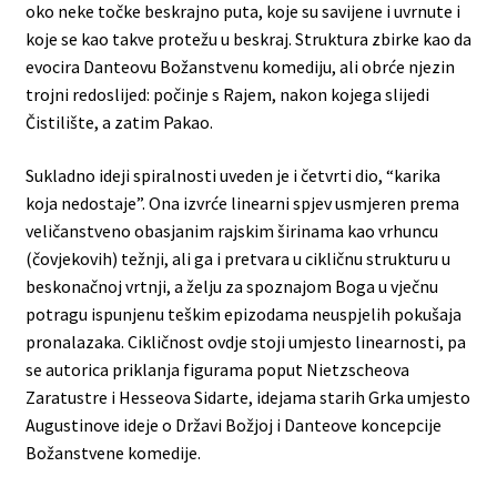
oko neke točke beskrajno puta, koje su savijene i uvrnute i
koje se kao takve protežu u beskraj. Struktura zbirke kao da
evocira Danteovu Božanstvenu komediju, ali obrće njezin
trojni redoslijed: počinje s Rajem, nakon kojega slijedi
Čistilište, a zatim Pakao.
Sukladno ideji spiralnosti uveden je i četvrti dio, “karika
koja nedostaje”. Ona izvrće linearni spjev usmjeren prema
veličanstveno obasjanim rajskim širinama kao vrhuncu
(čovjekovih) težnji, ali ga i pretvara u cikličnu strukturu u
beskonačnoj vrtnji, a želju za spoznajom Boga u vječnu
potragu ispunjenu teškim epizodama neuspjelih pokušaja
pronalazaka. Cikličnost ovdje stoji umjesto linearnosti, pa
se autorica priklanja figurama poput Nietzscheova
Zaratustre i Hesseova Sidarte, idejama starih Grka umjesto
Augustinove ideje o Državi Božjoj i Danteove koncepcije
Božanstvene komedije.