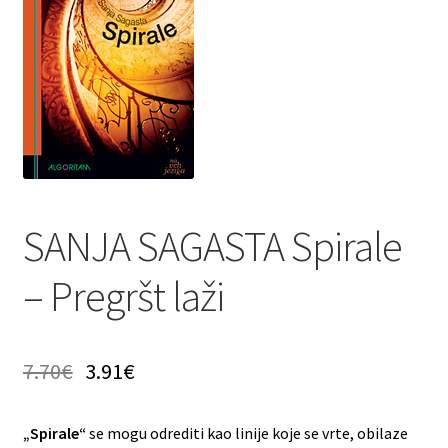
Privatnost podataka
Terms of Use
Uvjeti prodaje i dostava
SANJA SAGASTA Spirale
– Pregršt laži
7.70
€
3.91
€
„Spirale“
se mogu odrediti kao linije koje se vrte, obilaze