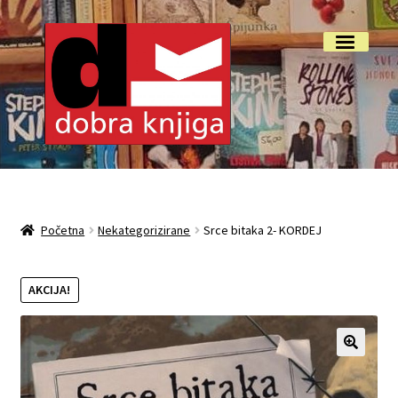
Preskoči
Skoči
Izbornik
na
do
navigaciju
sadržaja
Početna
Isporuka i reklamacije
Početna
Nekategorizirane
Srce bitaka 2- KORDEJ
My account
AKCIJA!
O nama
Otkup