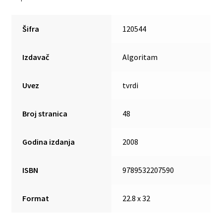
Šifra
120544
Izdavač
Algoritam
Uvez
tvrdi
Broj stranica
48
Godina izdanja
2008
ISBN
9789532207590
Format
22.8 x 32