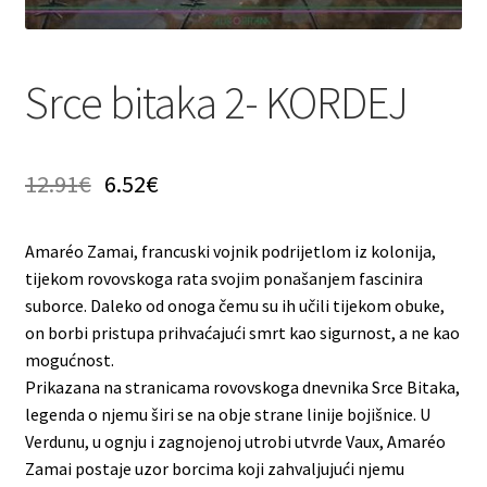
Srce bitaka 2- KORDEJ
12.91
€
6.52
€
Amaréo Zamai, francuski vojnik podrijetlom iz kolonija,
tijekom rovovskoga rata svojim ponašanjem fascinira
suborce. Daleko od onoga čemu su ih učili tijekom obuke,
on borbi pristupa prihvaćajući smrt kao sigurnost, a ne kao
mogućnost.
Prikazana na stranicama rovovskoga dnevnika Srce Bitaka,
legenda o njemu širi se na obje strane linije bojišnice. U
Verdunu, u ognju i zagnojenoj utrobi utvrde Vaux, Amaréo
Zamai postaje uzor borcima koji zahvaljujući njemu