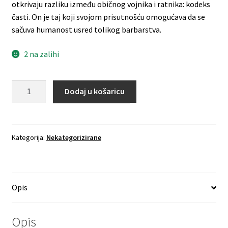
otkrivaju razliku između običnog vojnika i ratnika: kodeks
časti. On je taj koji svojom prisutnošću omogućava da se
sačuva humanost usred tolikog barbarstva.
2 na zalihi
Srce
Dodaj u košaricu
bitaka
2-
KORDEJ
količina
Kategorija:
Nekategorizirane
Opis
Opis