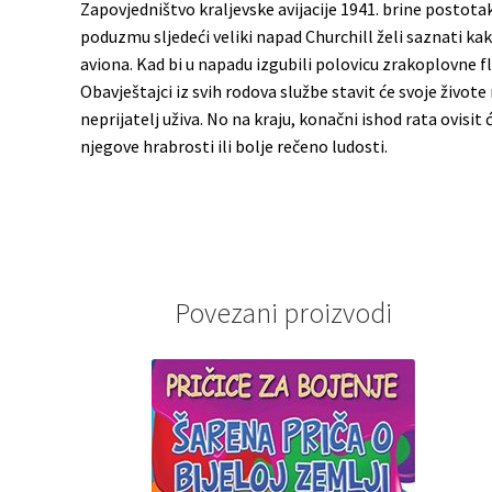
Zapovjedništvo kraljevske avijacije 1941. brine posto
poduzmu sljedeći veliki napad Churchill želi saznati kak
aviona. Kad bi u napadu izgubili polovicu zrakoplovne fl
Obavještajci iz svih rodova službe stavit će svoje živote 
neprijatelj uživa. No na kraju, konačni ishod rata ovi
njegove hrabrosti ili bolje rečeno ludosti.
Povezani proizvodi