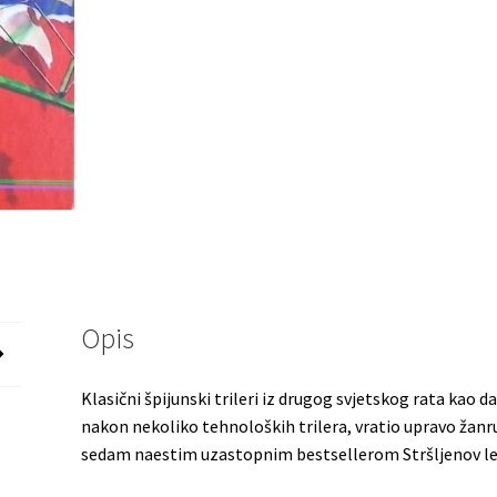
Opis
Klasični špijunski trileri iz drugog svjetskog rata kao d
nakon nekoliko tehnoloških trilera, vratio upravo žanru 
sedam naestim uzastopnim bestsellerom Stršljenov let