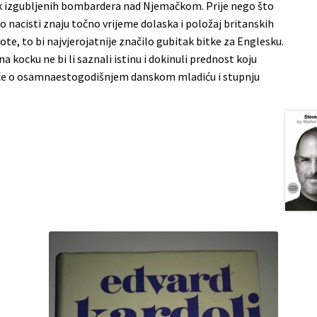
tak izgubljenih bombardera nad Njemačkom. Prije nego što
o nacisti znaju točno vrijeme dolaska i položaj britanskih
ote, to bi najvjerojatnije značilo gubitak bitke za Englesku.
na kocku ne bi li saznali istinu i dokinuli prednost koju
sit će o osamnaestogodišnjem danskom mladiću i stupnju