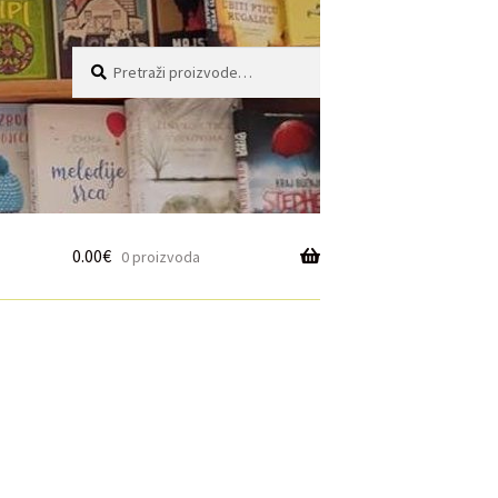
Pretraži:
Pretraži
0.00
€
0 proizvoda