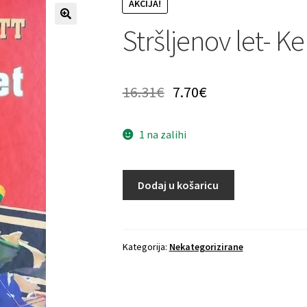
AKCIJA!
Stršljenov let- Ke
16.31
€
7.70
€
1 na zalihi
Dodaj u košaricu
Kategorija:
Nekategorizirane