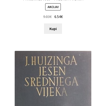
AKCIJA!
9.03
€
6.54
€
Kupi