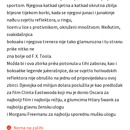
sportom. Njegova katkad sjetna a katkad okrutna zbilja
bljesne tijekom borbi, kada se njegovi junaci i junakinje
naðu u svjetlu reflektora, u ringu,
licem u lice s protivnikom, okruženi mnoštvom. Meðutim,
svakidašnjica
boksaèa i njegova trenera nije tako glamurozna i tu stranu
prièe nitko ne
zna bolje od F. X. Toola.
Možda bi i ova zbirka prièa potonula u tihi zaborav, kao i
boksaèke legende juèerašnjice, da se svjetlo holivudskih
reflektora nije obrušilo na jednu od pripovijedaka u ovoj
zbirci. Djevojka od milijun dolara poslužila je kao predložak
za film Clinta Eastwooda koji mu je donio Oscara za
najbolji film i najbolju režiju, a glumcima Hilary Swank za
najbolju glavnu žensku ulogu
i Morganu Freemanu za najbolju sporednu mušku ulogu.
Nema na zalihi