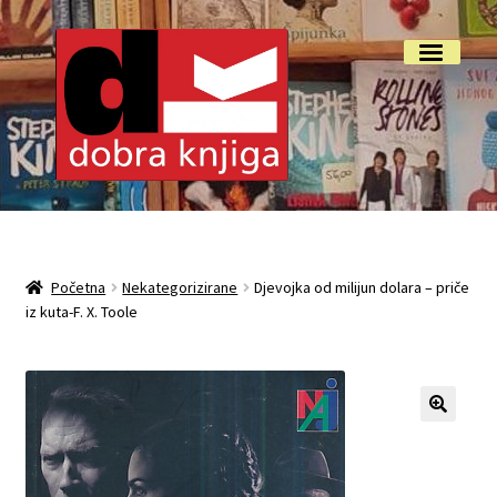
Preskoči
Skoči
Izbornik
na
do
navigaciju
sadržaja
Početna
Isporuka i reklamacije
Početna
Nekategorizirane
Djevojka od milijun dolara – priče
iz kuta-F. X. Toole
My account
O nama
Otkup