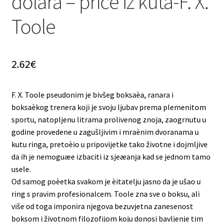
dolara – priče iz kuta-F. X.
Toole
2.62
€
F. X. Toole pseudonim je bivšeg boksaèa, ranara i
boksaèkog trenera koji je svoju ljubav prema plemenitom
sportu, natopljenu litrama prolivenog znoja, zaogrnutu u
godine provedene u zagušljivim i mraènim dvoranama u
kutu ringa, pretoèio u pripovijetke tako životne i dojmljive
da ih je nemoguæe izbaciti iz sjeæanja kad se jednom tamo
usele.
Od samog poèetka svakom je èitatelju jasno da je ušao u
ring s pravim profesionalcem. Toole zna sve o boksu, ali
više od toga imponira njegova bezuvjetna zanesenost
boksom i životnom filozofijom koju donosi bavljenje tim