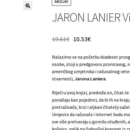
AKCIJA!
JARON LANIER Vi 
19.61
€
10.53
€
Nalazimo se na početku dvadeset prvog st
osobe, stoji u predgovoru pronicavog, i
američkog umjetnika i računalnog vetera
stvarnosti,
Jarona Laniera
.
Riječi u ovoj knjizi, predviđa on, čitat ć
ponašaju kao pojedinci, da bi ih na kraj
pretraživače, brzi i aljkavi čitatelji saž
Umjesto da računala i internet budu moć
sve više pretvaraju u gomilu otuđenih,
košnicu, nalik na čudovišni koncept iz z