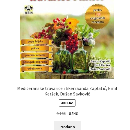
Mediteranske travarice i likeri Sanda Zaplatić, Emil
Keršek, Dušan Savković
AKCIJA!
9.16
€
6.54
€
Prodano