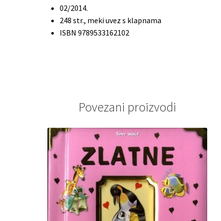
02/2014.
248 str., meki uvez s klapnama
ISBN 9789533162102
Povezani proizvodi