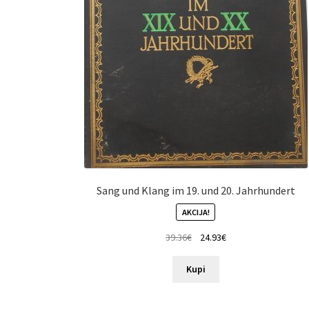
Sang und Klang im 19. und 20. Jahrhundert
AKCIJA!
39.36
€
24.93
€
Kupi