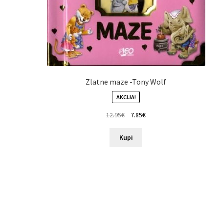
Zlatne maze -Tony Wolf
AKCIJA!
12.95
€
7.85
€
Kupi