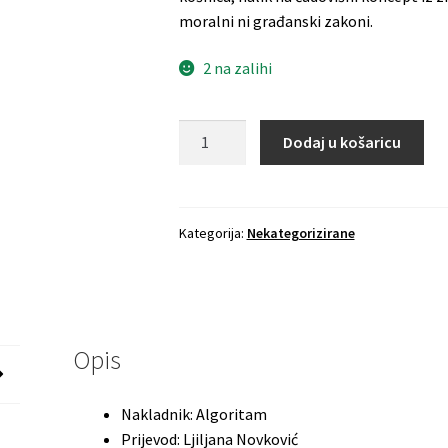
moralni ni građanski zakoni.
2 na zalihi
JARON
Dodaj u košaricu
LANIER
Vi
niste
gadget
Kategorija:
Nekategorizirane
-
Manifest
količina
Opis
Nakladnik: Algoritam
Prijevod: Ljiljana Novković