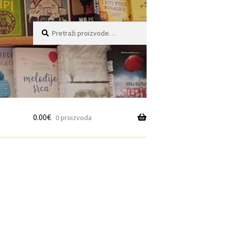
Pretraži:
Pretraži
0.00
€
0 proizvoda