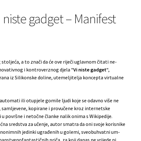
niste gadget – Manifest
oljeća, a to znači da će ove riječi uglavnom čitati ne-
novativnog i kontroverznog djela “
Vi niste gadget
“,
na iz Silikonske doline, utemeljitelja koncepta virtualne
e automati ili otupjele gomile ljudi koje se odavno više ne
u, samljevene, kopirane i provučene kroz internetske
eli u površne i netočne članke nalik onima s Wikipedije.
na sredstva za učenje, autor smatra da oni svoje korisnike
 anonimnih jedinki ugrađenih u golemi, sveobuhvatni um-
nanstvenofantastičnih priča, za koji danas ne vrijede ni