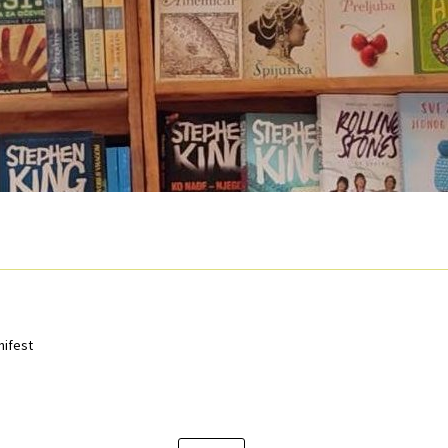
O nama
Otkup
Privatnost podataka
Terms of Use
nifest