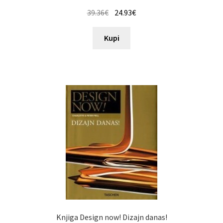
39.36
€
24.93
€
Kupi
Knjiga Design now! Dizajn danas!