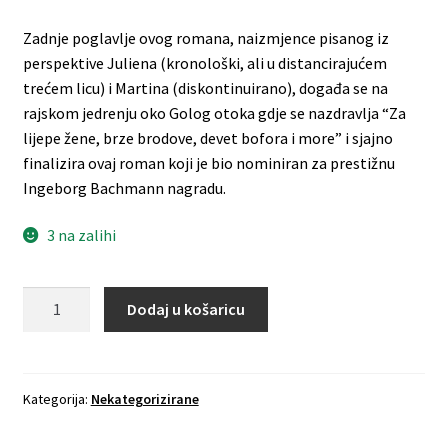
Zadnje poglavlje ovog romana, naizmjence pisanog iz
perspektive Juliena (kronološki, ali u distancirajućem
trećem licu) i Martina (diskontinuirano), događa se na
rajskom jedrenju oko Golog otoka gdje se nazdravlja “Za
lijepe žene, brze brodove, devet bofora i more” i sjajno
finalizira ovaj roman koji je bio nominiran za prestižnu
Ingeborg Bachmann nagradu.
3 na zalihi
MICHEL
Dodaj u košaricu
BOZIKOVIC
-
Drift
količina
Kategorija:
Nekategorizirane