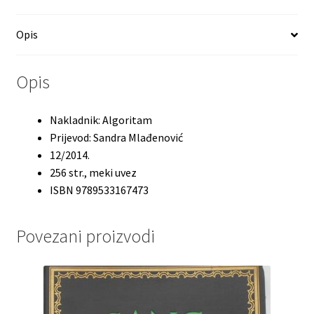
Opis
Opis
Nakladnik: Algoritam
Prijevod: Sandra Mlađenović
12/2014.
256 str., meki uvez
ISBN 9789533167473
Povezani proizvodi