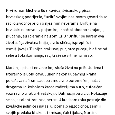
Prvi roman
Michela Bozikovica
, švicarskog pisca
hrvatskog podrijetla, “
Drift
” svojim naslovom govori da se
radi o životnoj priči i o njezinim neverama. Drift je na
hrvatski neprevodiv pojam koji znači slobodno strujanje,
plutanje, ali i tjeranje na gomilu. U “
Driftu
” se barem dva
života, čija životna linija je vrlo slična, isprepliću i
osmišljavaju. Tu bijes traži svoj put, srca pucaju, bježi se od
sebe u toksikomaniju, rat, traže se vrline i smisao.
Martin je pisac i novinar koji sluša životnu priču Juliena i
literarno je uobličava. Julien nakon ljubavnog kraha
pokušava naći smisao, pa emotivno poremećen, načet
drogama i alkoholom krade roditeljima auto, euforičan
vozi ravno u rat u Hrvatskoj, u Dalmaciji pa u Lici. Pokazuje
se da je talentirani snajperist. U kratkom roku postaje dio
izviđačke jedinice i nalazi u, pomalo egzotičnoj, zemlji
svojih predaka bliskost i smisao, čak i ljubav, Martinu.