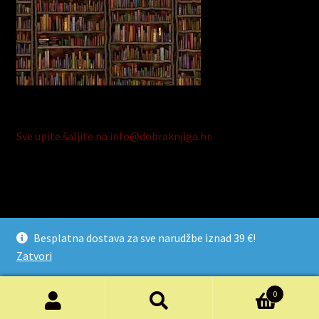
Sve upite šaljite na info@dobraknjiga.hr
© Dobra Knjiga 2026
Besplatna dostava za sve narudžbe iznad 39 €!
Razvijeno s Storefront i WooCommerce
.
Zatvori
0
Pretraži:
Pretraži