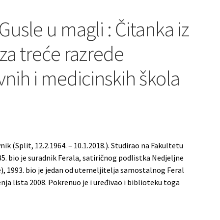
sle u magli : Čitanka iz
 za treće razrede
vnih i medicinskih škola
vnik (Split, 12.2.1964. – 10.1.2018.). Studirao na Fakultetu
 bio je suradnik Ferala, satiričnog podlistka Nedjeljne
, 1993. bio je jedan od utemeljitelja samostalnog Feral
nja lista 2008. Pokrenuo je i uređivao i biblioteku toga