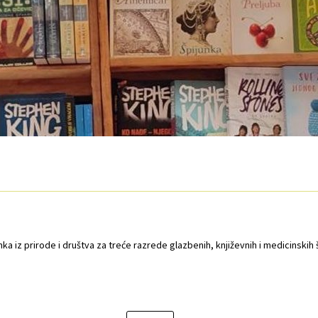
O nama
Otkup
Privatnost podataka
Terms of Use
ka iz prirode i društva za treće razrede glazbenih, književnih i medicinskih 