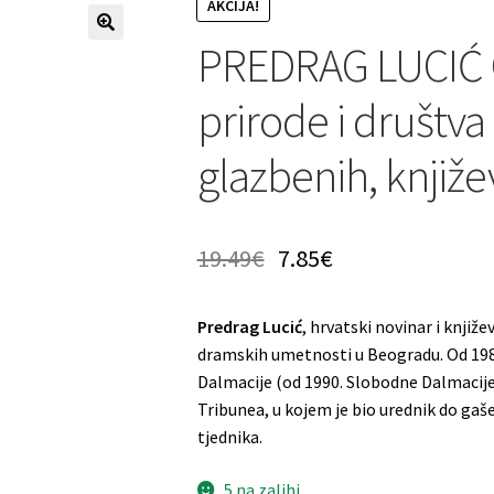
AKCIJA!
PREDRAG LUCIĆ Gu
prirode i društva
glazbenih, knjiže
19.49
€
7.85
€
Predrag Lucić
, hrvatski novinar i knjiže
dramskih umetnosti u Beogradu. Od 1985.
Dalmacije (od 1990. Slobodne Dalmacije)
Tribunea, u kojem je bio urednik do gaše
tjednika.
5 na zalihi