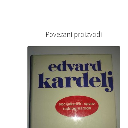
i
medicinskih
škola
količina
Povezani proizvodi