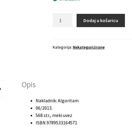
PREDRAG
Dodaj u košaricu
LUCIĆ
Gusle
u
magli
Kategorija:
Nekategorizirane
:
Čitanka
iz
prirode
Opis
i
društva
za
Nakladnik: Algoritam
treće
06/2013.
razrede
568 str., meki uvez
glazbenih,
ISBN 9789533164571
književnih