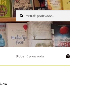
Pretraži:
Pretraži
0.00
€
0 proizvoda
škola