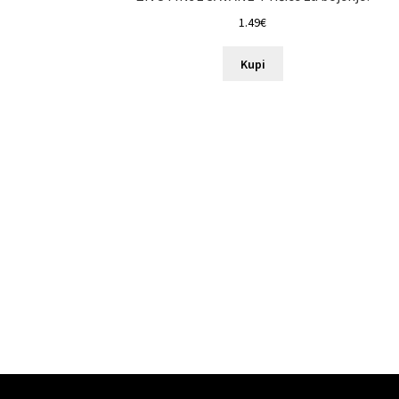
1.49
€
Kupi