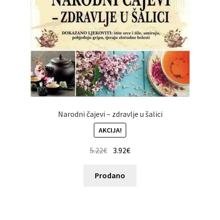
Narodni čajevi – zdravlje u šalici
AKCIJA!
5.22
€
3.92
€
Prodano