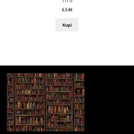
TITU
6.54
€
Kupi