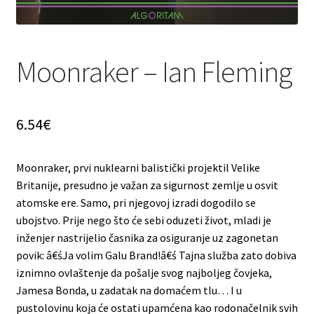
Moonraker – Ian Fleming
6.54
€
Moonraker, prvi nuklearni balistički projektil Velike
Britanije, presudno je važan za sigurnost zemlje u osvit
atomske ere. Samo, pri njegovoj izradi dogodilo se
ubojstvo. Prije nego što će sebi oduzeti život, mladi je
inženjer nastrijelio časnika za osiguranje uz zagonetan
povik: â€śJa volim Galu Brand!â€ś Tajna služba zato dobiva
iznimno ovlaštenje da pošalje svog najboljeg čovjeka,
Jamesa Bonda, u zadatak na domaćem tlu… I u
pustolovinu koja će ostati upamćena kao rodonačelnik svih