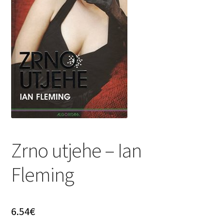
Privatnost podataka
Terms of Use
Uvjeti prodaje i dostava
Zrno utjehe – Ian
Fleming
6.54
€