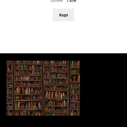
12.95
€
7.85
€
Kupi