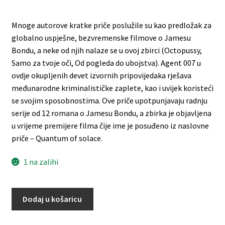
Mnoge autorove kratke priče poslužile su kao predložak za
globalno uspješne, bezvremenske filmove o Jamesu
Bondu, a neke od njih nalaze se u ovoj zbirci (Octopussy,
Samo za tvoje oči, Od pogleda do ubojstva). Agent 007 u
ovdje okupljenih devet izvornih pripovijedaka rješava
međunarodne kriminalističke zaplete, kao i uvijek koristeći
se svojim sposobnostima. Ove priče upotpunjavaju radnju
serije od 12 romana o Jamesu Bondu, a zbirka je objavljena
u vrijeme premijere filma čije ime je posuđeno iz naslovne
priče – Quantum of solace.
1 na zalihi
Dodaj u košaricu