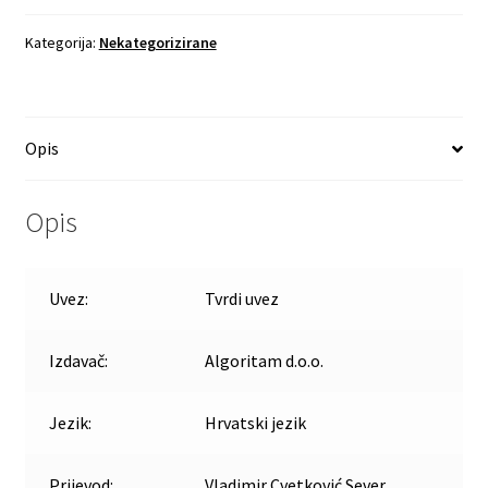
Kategorija:
Nekategorizirane
Opis
Opis
Uvez:
Tvrdi uvez
Izdavač:
Algoritam d.o.o.
Jezik:
Hrvatski jezik
Prijevod:
Vladimir Cvetković Sever